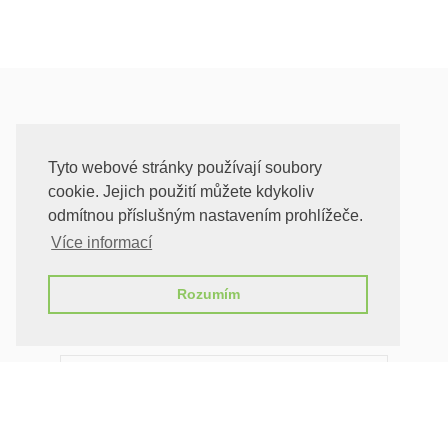
KONTAKTUJTE NÁS ...
Tyto webové stránky používají soubory
Odeslání zprávy. Všechna pole označená * jsou povinná.
cookie. Jejich použití můžete kdykoliv
odmítnou příslušným nastavením prohlížeče.
Upozornění:
Více informací
Vaše osobní údaje zadáné do formuláře
budou použity za účelem zpracování a
Rozumím
odeslání odpovědi.